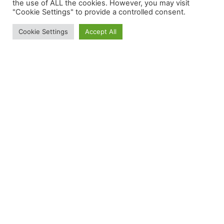
the use of ALL the cookies. However, you may visit
Investor relations
"Cookie Settings" to provide a controlled consent.
Allmänna villkor & integritetspolicy
Cookie Settings
Accept All