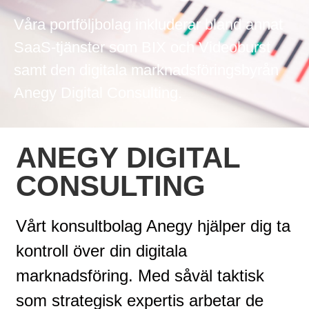
Våra portföljbolag inkluderar bland annat
SaaS-tjänster som BIX och Videoburst
samt den digitala marknadsföringsbyrån
Anegy Digital Consulting.
ANEGY DIGITAL
CONSULTING
Vårt konsultbolag Anegy hjälper dig ta
kontroll över din digitala
marknadsföring. Med såväl taktisk
som strategisk expertis arbetar de